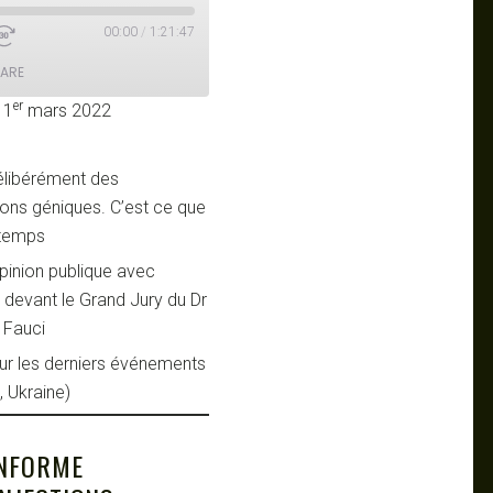
00:00
/
1:21:47
ARE
er
 1
mars 2022
délibérément des
ctions géniques. C’est ce que
 temps
opinion publique avec
 devant le Grand Jury du Dr
y Fauci
ur les derniers événements
, Ukraine)
INFORME