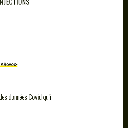
INJECTIONS
.
%A9ovox-
 des données Covid qu’il