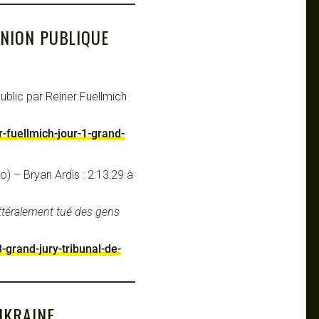
INION PUBLIQUE
public par Reiner Fuellmich
er-fuellmich-jour-1-grand-
o) – Bryan Ardis : 2:13:29 à
ttéralement tué des gens
3-grand-jury-tribunal-de-
UKRAINE