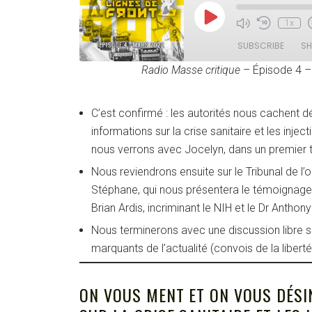
P
1x
l
a
SUBSCRIBE
SH
y
E
Radio Masse critique
– Épisode 4 –
p
i
SHARE
s
RSS FEED
o
C’est confirmé : les autorités nous cachent 
LINK
d
informations sur la crise sanitaire et les inje
e
EMBED
nous verrons avec Jocelyn, dans un premier
Nous reviendrons ensuite sur le Tribunal de l’
Stéphane, qui nous présentera le témoignage
Brian Ardis, incriminant le NIH et le Dr Anthon
Nous terminerons avec une discussion libre s
marquants de l’actualité (convois de la liberté
ON VOUS MENT ET ON VOUS DÉS