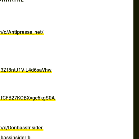
m/c/Antipresse_net/
Qa3Zf8ntJ1V-L4d6saVhw
DafCFB27KOBXvgc6kgS0A
m/c/DonbassInsider
bassinsider:b