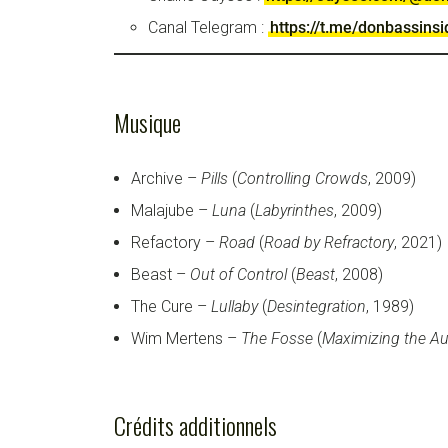
Canal Telegram :
https://t.me/donbassinsi
Musique
Archive –
Pills
(
Controlling Crowds
, 2009)
Malajube –
Luna
(
Labyrinthes
, 2009)
Refactory –
Road
(
Road by Refractory
, 2021)
Beast –
Out of Control
(
Beast
, 2008)
The Cure –
Lullaby
(
Desintegration
, 1989)
Wim Mertens –
The Fosse
(
Maximizing the A
Crédits additionnels