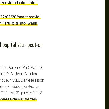
h/covid-cdc-data.html
22/02/20/health/covid-
_hl=fr&_x_tr_pto=wapp
ospitalisés : peut-on
colas Derome PhD, Patrick
ard, PhD, Jean-Charles
igueur M.D., Danielle Fisch
ospitalisés : peut-on se
 Québec, 31 janvier 2022
donnees-des-autorites-