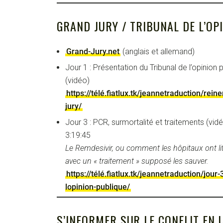
GRAND JURY / TRIBUNAL DE L’OP
Grand-Jury.net
(anglais et allemand)
Jour 1 : Présentation du Tribunal de l’opinion 
(vidéo)
https://télé.fiatlux.tk/jeannetraduction/rein
jury/
Jour 3 : PCR, surmortalité et traitements (vidé
3:19:45
Le Remdesivir, ou comment les hôpitaux ont li
avec un « traitement » supposé les sauver.
https://télé.fiatlux.tk/jeannetraduction/jour-
lopinion-publique/
S’INFORMER SUR LE CONFLIT EN 