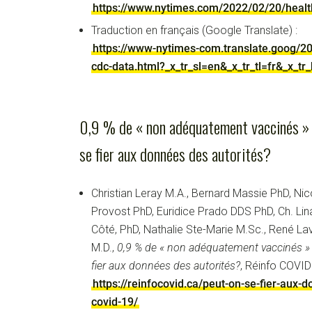
https://www.nytimes.com/2022/02/20/healt
Traduction en français (Google Translate) :
https://www-nytimes-com.translate.goog/20
cdc-data.html?_x_tr_sl=en&_x_tr_tl=fr&_x_tr
0,9 % de « non adéquatement vaccinés » h
se fier aux données des autorités?
Christian Leray M.A., Bernard Massie PhD, Ni
Provost PhD, Euridice Prado DDS PhD, Ch. Lin
Côté, PhD, Nathalie Ste-Marie M.Sc., René Lav
M.D.,
0,9 % de « non adéquatement vaccinés » h
fier aux données des autorités?
, Réinfo COVID
https://reinfocovid.ca/peut-on-se-fier-aux-
covid-19/