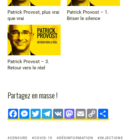
Patrick Provost, plus vrai
Patrick Provost – 1.
que vrai
Briser le silence
Patrick Provost – 3.
Retour vers le réel
Partagez en masse !
F
M
T
T
V
M
E
C
S
a
e
wi
el
K
a
m
o
h
c
s
tt
e
st
ai
p
ar
Tagged
CENSURE
COVID-19
DÉSINFORMATION
INJECTIONS