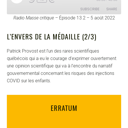
l
a
SUBSCRIBE
SHARE
y
E
Radio Masse critique
– Épisode 13.2 – 5 août 2022
p
SHARE
i
RSS FEED
s
L’ENVERS DE LA MÉDAILLE (2/3)
o
LINK
d
e
EMBED
Patrick Provost est l’un des rares scientifiques
québécois qui a eu le courage d’exprimer ouvertement
une opinion scientifique qui va à l’encontre du narratif
gouvernemental concernant les risques des injections
COVID sur les enfants.
ERRATUM