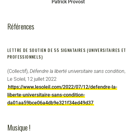
Patrick Provost
Références
LETTRE DE SOUTIEN DE 55 SIGNATAIRES (UNIVERSITAIRES ET
PROFESSIONNELS)
(Collectif),
Défendre la liberté universitaire sans condition
,
Le Soleil, 12 juillet 2022
https://www.lesoleil.com/2022/07/12/defendre-la-
liberte-universitaire-sans-condition-
da01aa59bce06a4db9e321f34ed49d37
Musique !