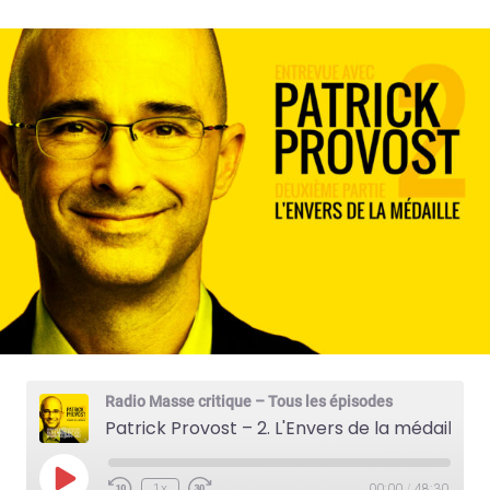
Radio Masse critique – Tous les épisodes
Patrick Provost – 2. L'Envers de la médaille
P
1x
00:00
/
48:30