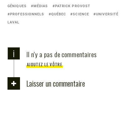
e
s
er
gr
o
l
y
e
with:
GÉNIQUES
MÉDIAS
PATRICK PROVOST
b
e
a
d
Li
PROFESSIONNELS
QUÉBEC
SCIENCE
UNIVERSITÉ
o
n
m
o
n
LAVAL
o
g
n
k
k
er
i
Il n'y a pas de commentaires
AJOUTEZ LE VÔTRE
Laisser un commentaire