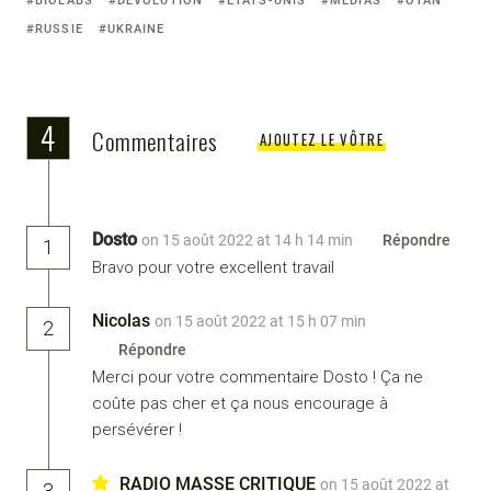
BIOLABS
DÉVOLUTION
ÉTATS-UNIS
MÉDIAS
OTAN
e
s
er
gr
o
l
y
e
with:
RUSSIE
UKRAINE
b
e
a
d
Li
o
n
m
o
n
o
g
n
k
4
Commentaires
AJOUTEZ LE VÔTRE
k
er
Dosto
on 15 août 2022 at 14 h 14 min
Répondre
1
Bravo pour votre excellent travail
Nicolas
on 15 août 2022 at 15 h 07 min
2
Répondre
Merci pour votre commentaire Dosto ! Ça ne
coûte pas cher et ça nous encourage à
persévérer !
RADIO MASSE CRITIQUE
on 15 août 2022 at
3