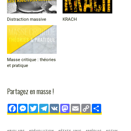
Distraction massive
KRACH
Masse critique : théories
et pratique
Partagez en masse !
F
M
T
T
V
M
E
C
S
a
e
wi
el
K
a
m
o
h
c
s
tt
e
st
ai
p
ar
Tagged