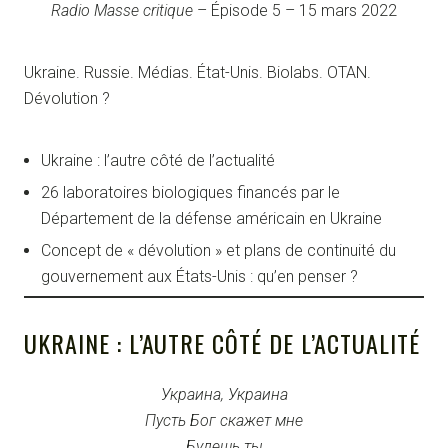
E
Radio Masse critique
– Épisode 5 – 15 mars 2022
p
SHARE
i
RSS FEED
s
o
Ukraine. Russie. Médias. État-Unis. Biolabs. OTAN.
LINK
d
Dévolution ?
e
EMBED
Ukraine : l’autre côté de l’actualité
26 laboratoires biologiques financés par le
Département de la défense américain en Ukraine
Concept de « dévolution » et plans de continuité du
gouvernement aux États-Unis : qu’en penser ?
UKRAINE : L’AUTRE CÔTÉ DE L’ACTUALITÉ
Украина, Украина
Пусть Бог скажет мне
Будешь ты