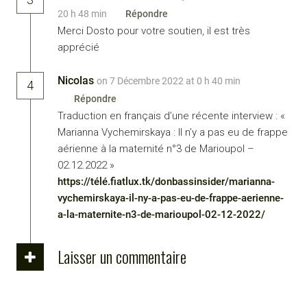
20 h 48 min
Répondre
Merci Dosto pour votre soutien, il est très
apprécié
Nicolas
on 7 Décembre 2022 at 0 h 40 min
4
Répondre
Traduction en français d’une récente interview : «
Marianna Vychemirskaya : Il n’y a pas eu de frappe
aérienne à la maternité n°3 de Marioupol –
02.12.2022 »
https://télé.fiatlux.tk/donbassinsider/marianna-
vychemirskaya-il-ny-a-pas-eu-de-frappe-aerienne-
a-la-maternite-n3-de-marioupol-02-12-2022/
Laisser un commentaire