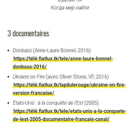
Когда мир найти
3 documentaires
Donbass
(Anne-Laure Bonnel, 2016)
https://télé.fiatlux.tk/tele/anne-laure-bonnel-
donbass-2016/
Ukraine on Fire
(avec Oliver Stone, VF, 2016)
https://télé.fiatlux.tk/lapilulerouge/ukraine-on-fire-
version-francaise/
États-Unis : à la conquête de l’Est
(2005)
https://télé.fiatlux.tk/tele/etats-unis-a-la-conquete-
de-lest-2005-documentaire-francais-canal/