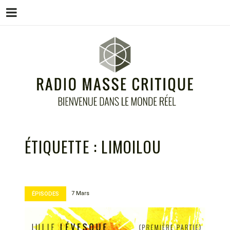
Menu
Skip
to
content
RADIO MASSE CRITIQUE
Bienvenue dans le monde réel
ÉTIQUETTE :
LIMOILOU
7 Mars
ÉPISODES