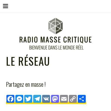
Menu
Skip
to
content
RADIO MASSE CRITIQUE
Bienvenue dans le monde réel
LE RÉSEAU
Partagez en masse !
F
M
T
T
V
M
E
C
S
a
e
wi
el
K
a
m
o
h